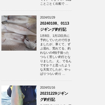
ことごとく出船で ...
2024/01/29
20240108、0113
ジギング釣行記
1月8日、1月13日共に
予約していたので行き
ましたが、寒くて、ず
ぶ濡れ、荒れてる、釣
れないの4拍子揃った
つらく苦しい釣行とな
りました。 え、でるん
ですか？と思ったよう
な天気でしたが、やっ
ぱりつらい釣り ...
2024/01/16
20231229ジギン
グ釣行記