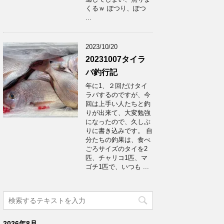
くるｗ ぽつり、ぽつ
...
2023/10/20
20231007タイラ
バ釣行記
年に1、２回だけタイ
ラバするのですが、今
回は上手い人たちと釣
りが出来て、大変勉強
になったので、久しぶ
りに書き込みです。 自
分たちの釣果は、食べ
ごろサイズのタイを2
匹、チャリコ1匹、マ
ゴチ1匹で、いつも ...
2026年8月