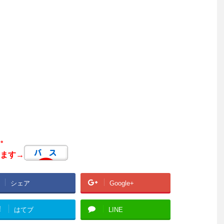
。
ます→
シェア
Google+
!
はてブ
LINE