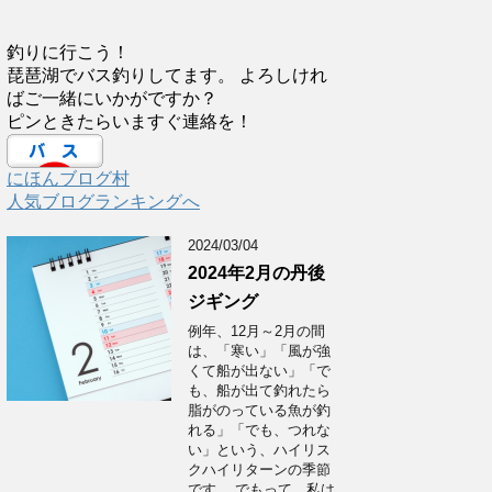
釣りに行こう！
琵琶湖でバス釣りしてます。 よろしけれ
ばご一緒にいかがですか？
ピンときたらいますぐ連絡を！
にほんブログ村
人気ブログランキングへ
2024/03/04
2024年2月の丹後
ジギング
例年、12月～2月の間
は、「寒い」「風が強
くて船が出ない」「で
も、船が出て釣れたら
脂がのっている魚が釣
れる」「でも、つれな
い」という、ハイリス
クハイリターンの季節
です。 でもって、私は