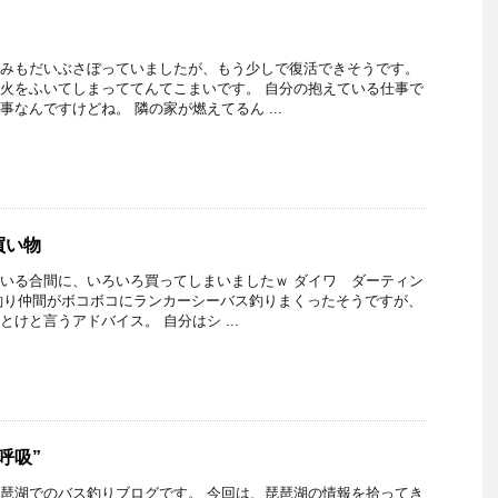
みもだいぶさぼっていましたが、もう少しで復活できそうです。
火をふいてしまっててんてこまいです。 自分の抱えている仕事で
事なんですけどね。 隣の家が燃えてるん ...
買い物
いる合間に、いろいろ買ってしまいましたｗ ダイワ ダーティン
1月に釣り仲間がボコボコにランカーシーバス釣りまくったそうですが、
けと言うアドバイス。 自分はシ ...
呼吸”
琶湖でのバス釣りブログです。 今回は、琵琶湖の情報を拾ってき