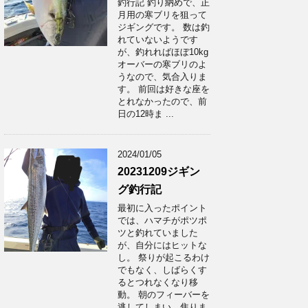
釣行記 釣り納めで、正
月用の寒ブリを狙って
ジギングです。 数は釣
れていないようです
が、釣れればほぼ10kg
オーバーの寒ブリのよ
うなので、気合入りま
す。 前回は好きな座を
とれなかったので、前
日の12時ま ...
2024/01/05
20231209ジギン
グ釣行記
最初に入ったポイント
では、ハマチがポツポ
ツと釣れていました
が、自分にはヒットな
し。 祭りが起こるわけ
でもなく、しばらくす
るとつれなくなり移
動。 朝のフィーバーを
逃してしまい、焦りま