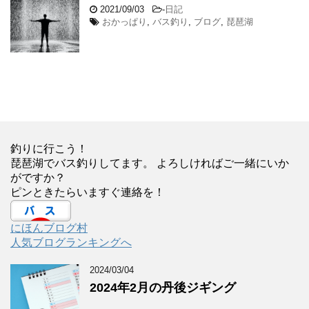
2021/09/03
-
日記
おかっぱり
,
バス釣り
,
ブログ
,
琵琶湖
釣りに行こう！
琵琶湖でバス釣りしてます。 よろしければご一緒にいか
がですか？
ピンときたらいますぐ連絡を！
にほんブログ村
人気ブログランキングへ
2024/03/04
2024年2月の丹後ジギング