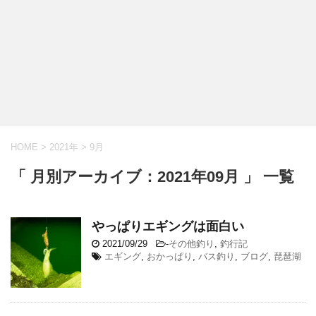
HOME
>
2021年
>
9月
「 月別アーカイブ：2021年09月 」 一覧
やっぱりエギングは面白い
2021/09/29
-
その他釣り
,
釣行記
エギング
,
おかっぱり
,
バス釣り
,
ブログ
,
琵琶湖