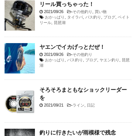
リール買っちゃった！
2021/09/26
-
その他釣り
,
買い物
おかっぱり
,
タイラバ
,
バス釣り
,
ブログ
,
ベイト
リール
,
琵琶湖
ヤエンでイカげっとだぜ！
2021/09/26
-
その他釣り
おかっぱり
,
バス釣り
,
ブログ
,
ヤエン釣り
,
琵琶
湖
そろそろまともなショックリーダー
を
2021/09/21
-
ライン
,
日記
釣りに行きたいが雨模様で残念