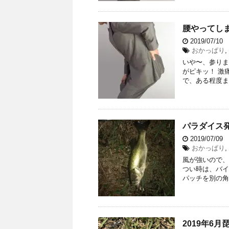
腰やってし
2019/07/10
おかっぱり
,
いや〜、参りま
がピキッ！ 激
で、ある程度ま
パラダイス発
2019/07/09
おかっぱり
,
風が強いので、
つい時は、バイ
パッチを別の角度
2019年6