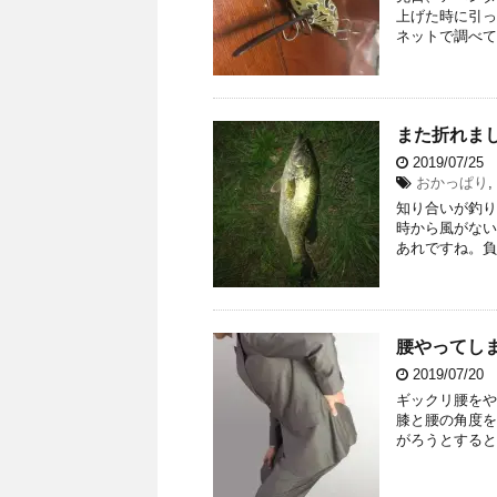
上げた時に引っ
ネットで調べて
また折れまし
2019/07/25
おかっぱり
,
知り合いが釣り
時から風がない
あれですね。負の
腰やってしま
2019/07/20
ギックリ腰をや
膝と腰の角度を
がろうとすると