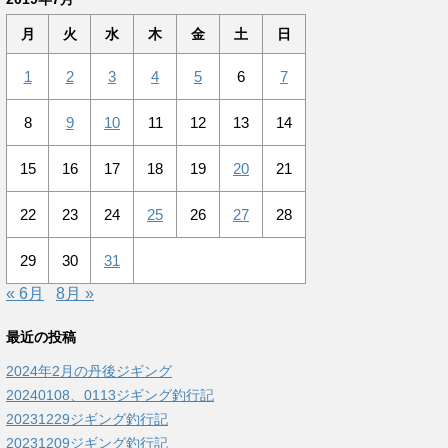
月
火
水
木
金
土
日
1
2
3
4
5
6
7
8
9
10
11
12
13
14
15
16
17
18
19
20
21
22
23
24
25
26
27
28
29
30
31
« 6月
8月 »
最近の投稿
2024年2月の丹後ジギング
20240108、0113ジギング釣行記
20231229ジギング釣行記
20231209ジギング釣行記