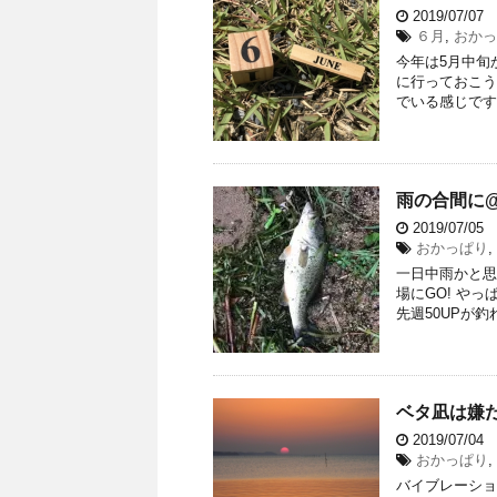
2019/07/07
６月
,
おかっ
今年は5月中旬
に行っておこう
でいる感じです。
雨の合間に@
2019/07/05
おかっぱり
,
一日中雨かと思
場にGO! や
先週50UPが釣
ベタ凪は嫌だ
2019/07/04
おかっぱり
,
バイブレーショ