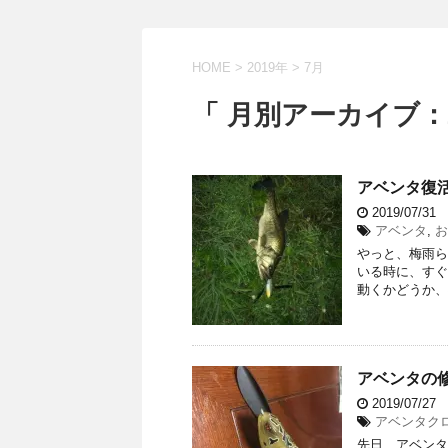
HOME
>
2019年
>
7月
「 月別アーカイブ：2
アベンタ復活
2019/07/31
アベンタ
,
お
やっと、梅雨ら
いる時に、すぐ
動くかどうか、
アベンタの
2019/07/27
アベンタク
先日、アベンタ