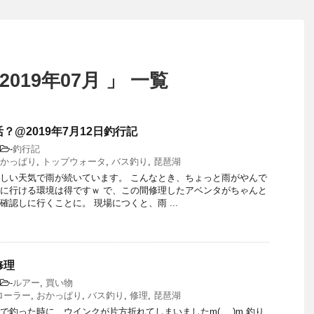
019年07月 」 一覧
？@2019年7月12日釣行記
-
釣行記
かっぱり
,
トップウォータ
,
バス釣り
,
琵琶湖
しい天気で雨が続いています。 こんなとき、ちょっと雨がやんで
に行ける環境は得ですｗ で、この間修理したアベンタがちゃんと
確認しに行くことに。 現場につくと、雨 ...
修理
-
ルアー
,
買い物
ローラー
,
おかっぱり
,
バス釣り
,
修理
,
琵琶湖
で釣った時に、ウインクが片方折れてしまいましたm(_ _)m 釣り