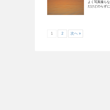
よく写真撮らな
だけどのらずに
1
2
次へ »