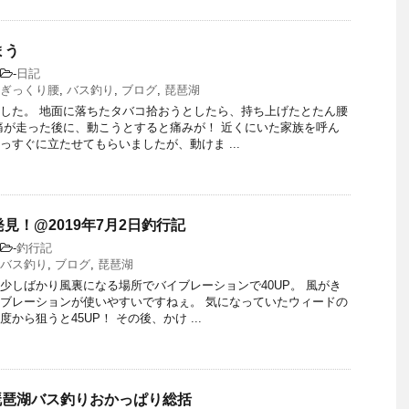
まう
-
日記
ぎっくり腰
,
バス釣り
,
ブログ
,
琵琶湖
した。 地面に落ちたタバコ拾おうとしたら、持ち上げたとたん腰
痛が走った後に、動こうとすると痛みが！ 近くにいた家族を呼ん
っすぐに立たせてもらいましたが、動けま ...
見！@2019年7月2日釣行記
-
釣行記
バス釣り
,
ブログ
,
琵琶湖
少しばかり風裏になる場所でバイブレーションで40UP。 風がき
ブレーションが使いやすいですねぇ。 気になっていたウィードの
から狙うと45UP！ その後、かけ ...
月琵琶湖バス釣りおかっぱり総括