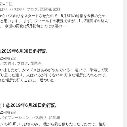
-
日記
ぱり
,
バス釣り
,
ブログ
,
琵琶湖
,
総括
からバス釣りをスタートさせたので、5月6月の総括を今後のため
と思います。 まず、フィールドの状況ですが、1，2週間ずれ込ん
 水温の変化は5月初旬までは水温の ...
2019年6月30日釣行記
-
釣行記
バス釣り
,
ブログ
,
琵琶湖
いましたが、夕マズメはあめがやんでいる！ 急いで、準備して現
っぱり思った通り、人はいるがすくないｗ 好きな場所に入れるので、
れた場所に行くことに。 近づいた ...
！@2019年6月28日釣行記
-
釣行記
バイブレーション
,
バス釣り
,
琵琶湖
ンで40UPいっぴきのみ。 後から釣る積りだったったので、格好