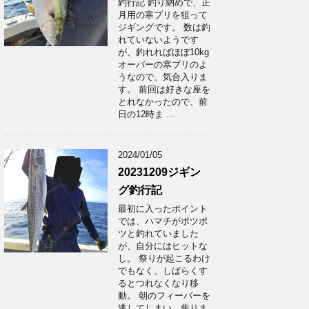
釣行記 釣り納めで、正
月用の寒ブリを狙って
ジギングです。 数は釣
れていないようです
が、釣れればほぼ10kg
オーバーの寒ブリのよ
うなので、気合入りま
す。 前回は好きな座を
とれなかったので、前
日の12時ま ...
2024/01/05
20231209ジギン
グ釣行記
最初に入ったポイント
では、ハマチがポツポ
ツと釣れていました
が、自分にはヒットな
し。 祭りが起こるわけ
でもなく、しばらくす
るとつれなくなり移
動。 朝のフィーバーを
逃してしまい、焦りま