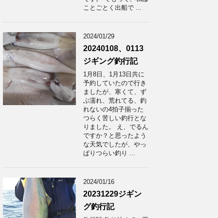
ことごとく出船で ...
2024/01/29
20240108、0113
ジギング釣行記
1月8日、1月13日共に
予約していたので行き
ましたが、寒くて、ず
ぶ濡れ、荒れてる、釣
れないの4拍子揃った
つらく苦しい釣行とな
りました。 え、でるん
ですか？と思ったよう
な天気でしたが、やっ
ぱりつらい釣り ...
2024/01/16
20231229ジギン
グ釣行記