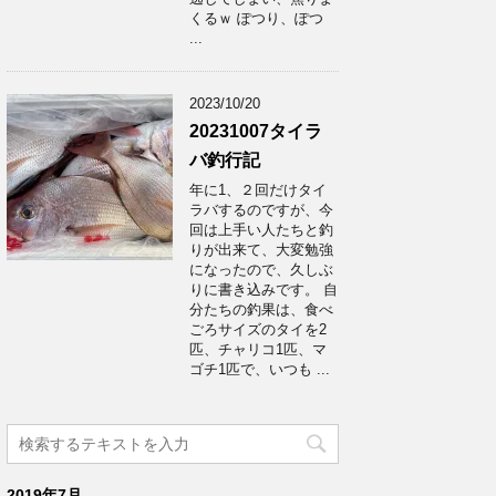
くるｗ ぽつり、ぽつ
...
2023/10/20
20231007タイラ
バ釣行記
年に1、２回だけタイ
ラバするのですが、今
回は上手い人たちと釣
りが出来て、大変勉強
になったので、久しぶ
りに書き込みです。 自
分たちの釣果は、食べ
ごろサイズのタイを2
匹、チャリコ1匹、マ
ゴチ1匹で、いつも ...
2019年7月