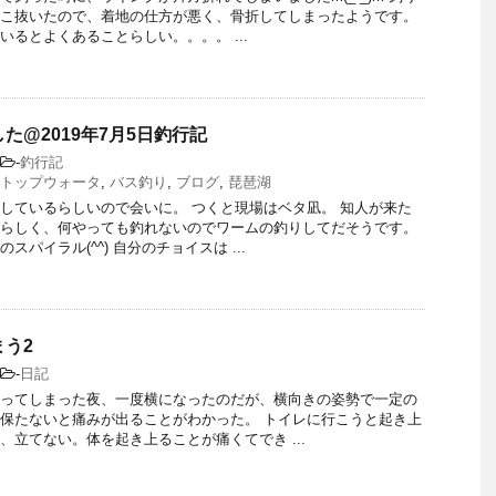
こ抜いたので、着地の仕方が悪く、骨折してしまったようです。
いるとよくあることらしい。。。。 ...
た@2019年7月5日釣行記
-
釣行記
トップウォータ
,
バス釣り
,
ブログ
,
琵琶湖
しているらしいので会いに。 つくと現場はベタ凪。 知人が来た
らしく、何やっても釣れないのでワームの釣りしてだそうです。
スパイラル(^^) 自分のチョイスは ...
う2
-
日記
ってしまった夜、一度横になったのだが、横向きの姿勢で一定の
保たないと痛みが出ることがわかった。 トイレに行こうと起き上
、立てない。体を起き上ることが痛くてでき ...