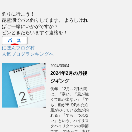
釣りに行こう！
琵琶湖でバス釣りしてます。 よろしけれ
ばご一緒にいかがですか？
ピンときたらいますぐ連絡を！
にほんブログ村
人気ブログランキングへ
2024/03/04
2024年2月の丹後
ジギング
例年、12月～2月の間
は、「寒い」「風が強
くて船が出ない」「で
も、船が出て釣れたら
脂がのっている魚が釣
れる」「でも、つれな
い」という、ハイリス
クハイリターンの季節
です。 でもって、私は