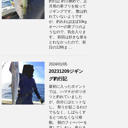
釣行記 釣り納めで、正
月用の寒ブリを狙って
ジギングです。 数は釣
れていないようです
が、釣れればほぼ10kg
オーバーの寒ブリのよ
うなので、気合入りま
す。 前回は好きな座を
とれなかったので、前
日の12時ま ...
2024/01/05
20231209ジギン
グ釣行記
最初に入ったポイント
では、ハマチがポツポ
ツと釣れていました
が、自分にはヒットな
し。 祭りが起こるわけ
でもなく、しばらくす
るとつれなくなり移
動。 朝のフィーバーを
逃してしまい、焦りま