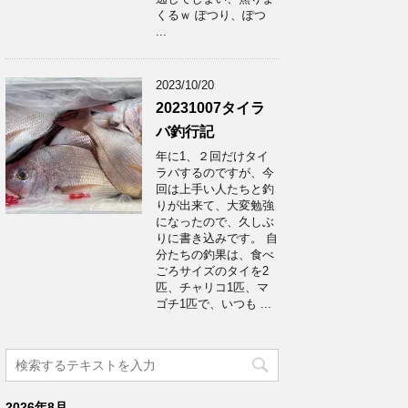
くるｗ ぽつり、ぽつ
...
2023/10/20
20231007タイラ
バ釣行記
年に1、２回だけタイ
ラバするのですが、今
回は上手い人たちと釣
りが出来て、大変勉強
になったので、久しぶ
りに書き込みです。 自
分たちの釣果は、食べ
ごろサイズのタイを2
匹、チャリコ1匹、マ
ゴチ1匹で、いつも ...
2026年8月