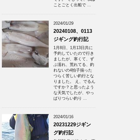
ことごとく出船で ...
2024/01/29
20240108、0113
ジギング釣行記
1月8日、1月13日共に
予約していたので行き
ましたが、寒くて、ず
ぶ濡れ、荒れてる、釣
れないの4拍子揃った
つらく苦しい釣行とな
りました。 え、でるん
ですか？と思ったよう
な天気でしたが、やっ
ぱりつらい釣り ...
2024/01/16
20231229ジギン
グ釣行記