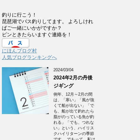
釣りに行こう！
琵琶湖でバス釣りしてます。 よろしけれ
ばご一緒にいかがですか？
ピンときたらいますぐ連絡を！
にほんブログ村
人気ブログランキングへ
2024/03/04
2024年2月の丹後
ジギング
例年、12月～2月の間
は、「寒い」「風が強
くて船が出ない」「で
も、船が出て釣れたら
脂がのっている魚が釣
れる」「でも、つれな
い」という、ハイリス
クハイリターンの季節
です。 でもって、私は