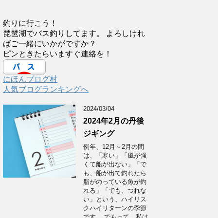
釣りに行こう！
琵琶湖でバス釣りしてます。 よろしけれ
ばご一緒にいかがですか？
ピンときたらいますぐ連絡を！
にほんブログ村
人気ブログランキングへ
2024/03/04
2024年2月の丹後
ジギング
例年、12月～2月の間
は、「寒い」「風が強
くて船が出ない」「で
も、船が出て釣れたら
脂がのっている魚が釣
れる」「でも、つれな
い」という、ハイリス
クハイリターンの季節
です。 でもって、私は