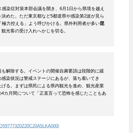
ス感染症対策本部会議を開き、6月1日から県境を越え
決めた。ただ東京都など5都道県や感染第2波が見ら
「極力控える」よう呼びかける。県外利用者が多い
琵
、観光客の受け入れへかじを切る。
請も解除する。イベントの開催自粛要請は段階的に緩
の感染状況は警戒ステージにあるが、落ち着いてき
上げる。まずは県民による県内観光を進め、観光産業
の4カ月間について「正直言って恐怖を感じたこともあ
XMZO59777320Z20C20A5LKA000/