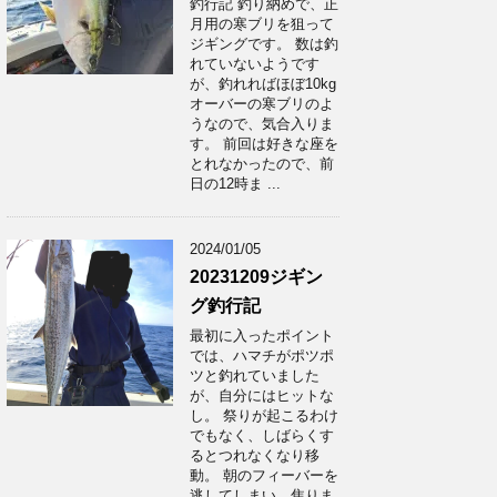
釣行記 釣り納めで、正
月用の寒ブリを狙って
ジギングです。 数は釣
れていないようです
が、釣れればほぼ10kg
オーバーの寒ブリのよ
うなので、気合入りま
す。 前回は好きな座を
とれなかったので、前
日の12時ま ...
2024/01/05
20231209ジギン
グ釣行記
最初に入ったポイント
では、ハマチがポツポ
ツと釣れていました
が、自分にはヒットな
し。 祭りが起こるわけ
でもなく、しばらくす
るとつれなくなり移
動。 朝のフィーバーを
逃してしまい、焦りま