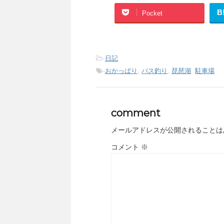
B
Pocket
-
日記
-
おかっぱり
,
バス釣り
,
琵琶湖
,
駐車場
comment
メールアドレスが公開されることは
コメント
※