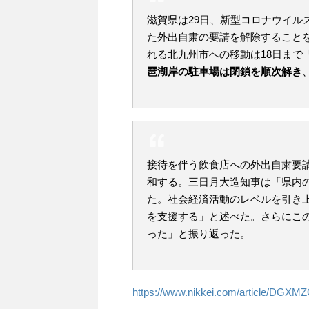
滋賀県は29日、新型コロナウイル
た外出自粛の要請を解除することを
れる北九州市への移動は18日まで
琶湖岸の駐車場は閉鎖を順次解き
接待を伴う飲食店への外出自粛要
和する。三日月大造知事は「県内
た。社会経済活動のレベルを引き
を支援する」と述べた。さらにこ
った」と振り返った。
https://www.nikkei.com/article/DG