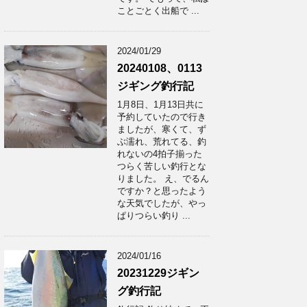
ことごとく出船で ...
2024/01/29
20240108、0113
ジギング釣行記
1月8日、1月13日共に
予約していたので行き
ましたが、寒くて、ず
ぶ濡れ、荒れてる、釣
れないの4拍子揃った
つらく苦しい釣行とな
りました。 え、でるん
ですか？と思ったよう
な天気でしたが、やっ
ぱりつらい釣り ...
2024/01/16
20231229ジギン
グ釣行記