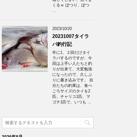
くるｗ ぽつり、ぽつ
...
2023/10/20
20231007タイラ
バ釣行記
年に1、２回だけタイ
ラバするのですが、今
回は上手い人たちと釣
りが出来て、大変勉強
になったので、久しぶ
りに書き込みです。 自
分たちの釣果は、食べ
ごろサイズのタイを2
匹、チャリコ1匹、マ
ゴチ1匹で、いつも ...
2026年8月