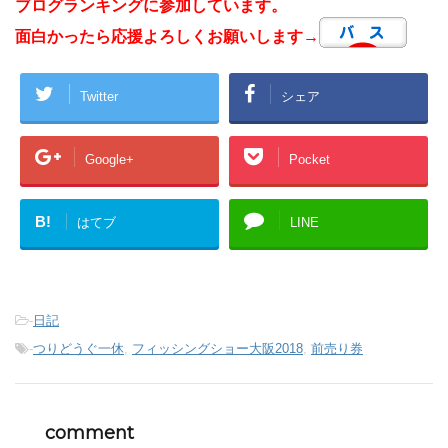
ブログランキングに参加しています。
面白かったら応援よろしくお願いします→
Twitter
シェア
Google+
Pocket
B!
はてブ
LINE
-
日記
-
つりどうぐ一休
,
フィッシングショー大阪2018
,
前売り券
comment