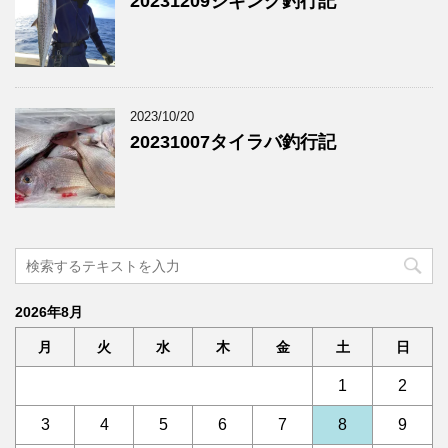
20231209ジギング釣行記
2023/10/20
20231007タイラバ釣行記
2026年8月
月
火
水
木
金
土
日
1
2
3
4
5
6
7
8
9