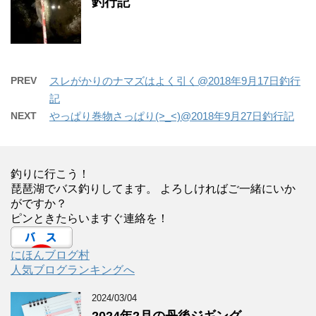
釣行記
PREV
スレがかりのナマズはよく引く@2018年9月17日釣行
記
NEXT
やっぱり巻物さっぱり(>_<)@2018年9月27日釣行記
釣りに行こう！
琵琶湖でバス釣りしてます。 よろしければご一緒にいか
がですか？
ピンときたらいますぐ連絡を！
にほんブログ村
人気ブログランキングへ
2024/03/04
2024年2月の丹後ジギング