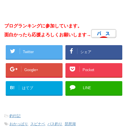
ブログランキングに参加しています。
面白かったら応援よろしくお願いします→
Twitter
シェア
Google+
Pocket
B!
はてブ
LINE
-
釣行記
-
おかっぱり
,
スピナベ
,
バス釣り
,
琵琶湖