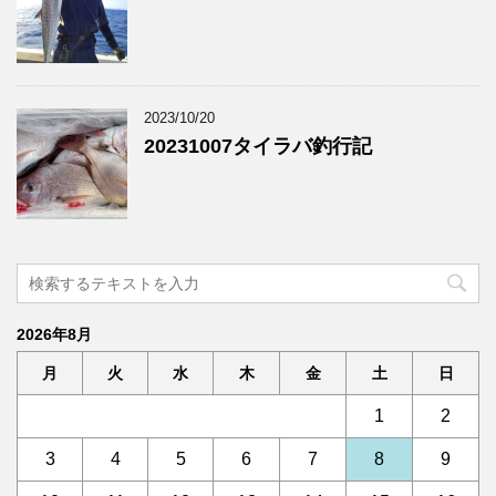
2023/10/20
20231007タイラバ釣行記
2026年8月
月
火
水
木
金
土
日
1
2
3
4
5
6
7
8
9