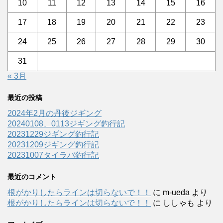
10
11
12
13
14
15
16
17
18
19
20
21
22
23
24
25
26
27
28
29
30
31
« 3月
最近の投稿
2024年2月の丹後ジギング
20240108、0113ジギング釣行記
20231229ジギング釣行記
20231209ジギング釣行記
20231007タイラバ釣行記
最近のコメント
根がかりしたらラインは切らないで！！
に
m-ueda
より
根がかりしたらラインは切らないで！！
に
ししゃも
より